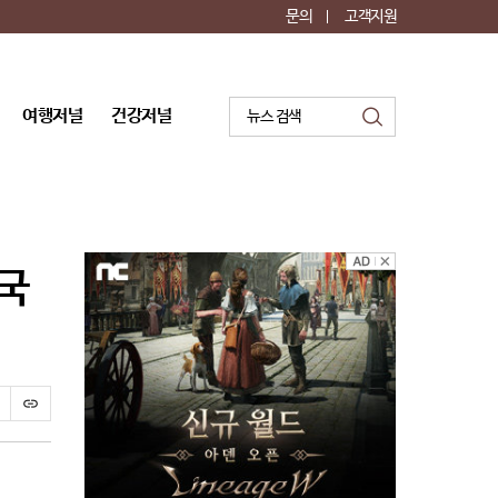
문의
고객지원
여행저널
건강저널
검
색
외국
프
스
린
크
트
랩