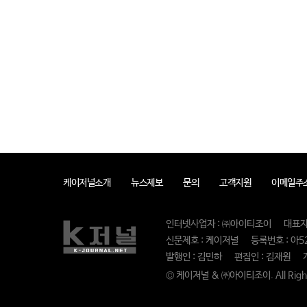
케이저널소개
뉴스제보
문의
고객지원
이메일주
인터넷사업자 : ㈜아이티조이
대표자
신문제호 : 케이저널
등록번호 : 아5
발행인 : 김민하
편집인 : 김재원
© 케이저널 & ㈜아이티조이. All Right