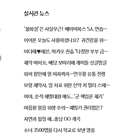
실시간 뉴스
'불화설'은 사실무근! 베이비복스 5人 연습실
을
인증샷 공개
이어폰 오늘도 사용하셨나요? 귀건강을 위협
하는 이어폰
이다해♥세븐, 마카오 진출 "다정한 부부 금실
서
뽐내"
제약 바이오, 배당 보따리에 개미들 싱글벙글
진
와퍼 할인에 펄 피자까지…만우절 유통 전쟁
보령 제약사, 암 치료 위한 신약 저 멀리 스페인
서 도입
여야, 순직 해병대원 애도..'군 책임론 제기'
여름철 얼음 위생 주의…제빙기 관리법은?
자연과 힐링 해..충남 OO 계곡
소녀 3500명을 다시 학교로 보낸 영웅