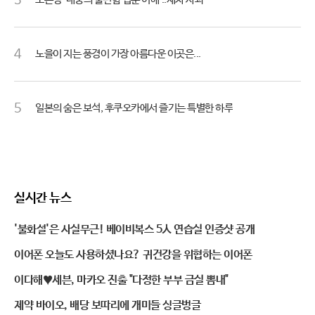
3
4
노을이 지는 풍경이 가장 아름다운 이곳은...
5
일본의 숨은 보석, 후쿠오카에서 즐기는 특별한 하루
실시간 뉴스
'불화설'은 사실무근! 베이비복스 5人 연습실 인증샷 공개
이어폰 오늘도 사용하셨나요? 귀건강을 위협하는 이어폰
이다해♥세븐, 마카오 진출 "다정한 부부 금실 뽐내"
제약 바이오, 배당 보따리에 개미들 싱글벙글