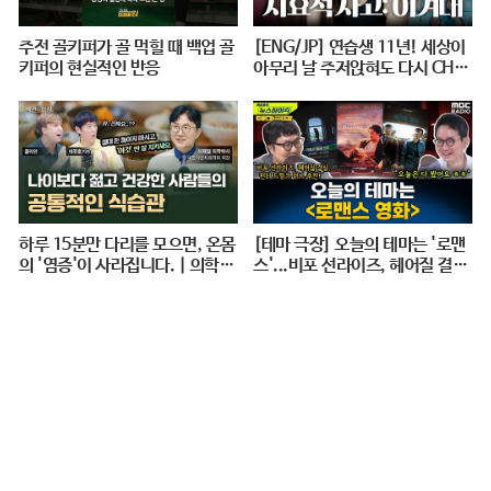
주전 골키퍼가 골 먹힐 때 백업 골
[ENG/JP] 연습생 11년! 세상이
키퍼의 현실적인 반응
아무리 날 주저앉혀도 다시 CHE
ER UP 하게 만드는 지효적 사고
| 아주 사적인 미술관 EP. 06 / 1
4F
하루 15분만 다리를 모으면, 온몸
[테마 극장] 오늘의 테마는 '로맨
의 '염증'이 사라집니다. | 의학박
스'...비포 선라이즈, 헤어질 결심,
사 서재걸 X 줄리안 X 이주호 기
펀치 드렁크 러브 추천! - 거의없
자 [백년의 아침 1화 FULL]
다, [권순표의 뉴스하이킥], MBC
240712 방송