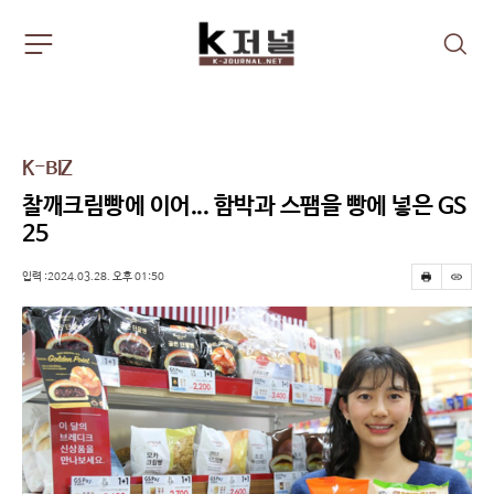
주
검
요
색
서
비
스
메
K-BIZ
뉴
펼
찰깨크림빵에 이어... 함박과 스팸을 빵에 넣은 GS
치
25
기
입력 :2024.03.28. 오후 01:50
프
스
린
크
트
랩