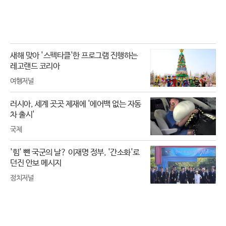
새해 맞아 '스펙타클'한 프로그램 진행하는
레고랜드 코리아
여행저널
러시아, 세계 곳곳 제재에 '에어백 없는 자동
차 출시'
국제
'힘' 뺀 국군의 날? 이재명 정부, '간소화'로
던진 안보 메시지
정치저널