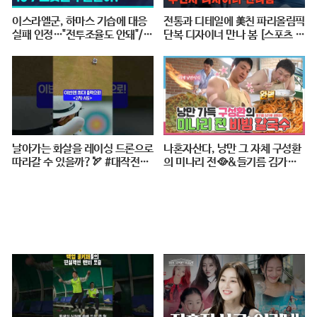
이스라엘군, 하마스 기습에 대응
전통과 디테일에 美친 파리올림픽
실패 인정…"전투조율도 안돼"/
단복 디자이너 만나 봄 [스포츠 탐
연합뉴스 (Yonhapnews)
탐 : 37편] / 스브스뉴스
날아가는 화살을 레이싱 드론으로
나혼자산다, 낭만 그 자체 구성환
따라갈 수 있을까?🏹 #대작전X1
의 미나리 전🥘&들기름 김가루
0 #2024파리올림픽 #양궁 #다큐
골뱅이 비빔 칼국수🍜 레시피 공
#shorts #240724저녁7시40분
개!, MBC 240517 방송
#KBS1TV