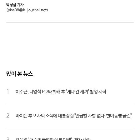
박성심
기자
(piss08@k-journal.net)
많이 본 뉴스
1
이수근, 나영석 PD와 화해 후 '케냐 간 세끼' 촬영 시작
2
바이든 후보 사퇴 소식에 대통령실 "언급할 사항 없다. 한미동맹 굳건"
오은영 '대중의 불편함 십분 이해'..재차 사과