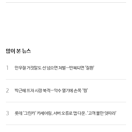
많이 본 뉴스
1
만우절 거짓말도 선 넘으면 처벌…반복되면 '질환'
2
박근혜 뜨자 시장 북적…악수 열기에 손목 ‘찡’
3
롯데 '그린카' 카셰어링, 서버 오류로 앱 다운..'고객 불만 잇따라'