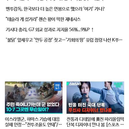
벤투감독, 한국보다 더 높은 연봉으로 맺으러 '여기' 가나?
"테슬라 게 섰거라" 젠슨 황이 픽한 제네시스
기시다 총리, G7 외교 성과로 지지율 56%..9%P ↑
'불닭' 앞세우고 '만두 공장' 짓고…'기회의 땅' 유럽 점령 나선 K푸드
연합군
이스라엘군, 하마스 기습에 대응
전통과 디테일에 美친 파리올림픽
실패 인정…"전투조율도 안돼"/
단복 디자이너 만나 봄 [스포츠 탐