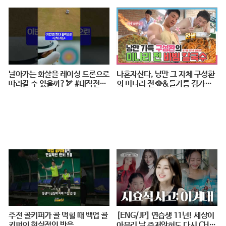
연합뉴스 (Yonhapnews)
탐 : 37편] / 스브스뉴스
날아가는 화살을 레이싱 드론으로
나혼자산다, 낭만 그 자체 구성환
따라갈 수 있을까?🏹 #대작전X1
의 미나리 전🥘&들기름 김가루
0 #2024파리올림픽 #양궁 #다큐
골뱅이 비빔 칼국수🍜 레시피 공
#shorts #240724저녁7시40분
개!, MBC 240517 방송
#KBS1TV
주전 골키퍼가 골 먹힐 때 백업 골
[ENG/JP] 연습생 11년! 세상이
키퍼의 현실적인 반응
아무리 날 주저앉혀도 다시 CHE