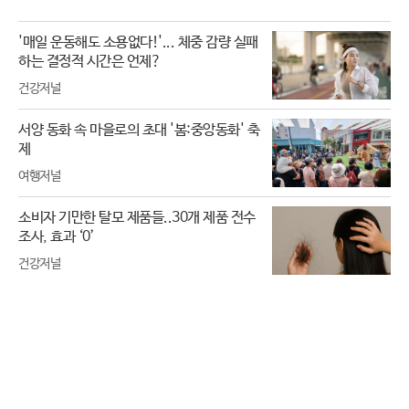
'매일 운동해도 소용없다!'... 체중 감량 실패
하는 결정적 시간은 언제?
건강저널
서양 동화 속 마을로의 초대 '봄:중앙동화' 축
제
여행저널
소비자 기만한 탈모 제품들..30개 제품 전수
조사, 효과 ‘0’
건강저널