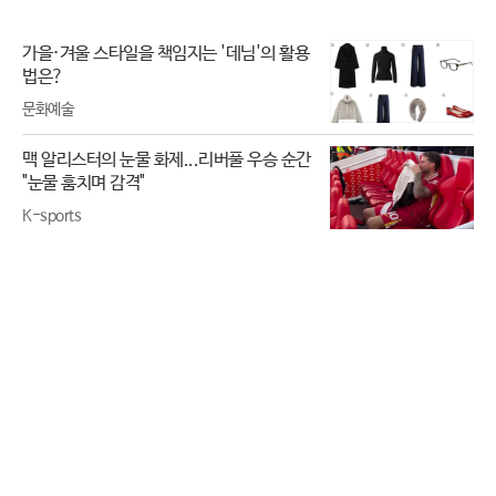
가을·겨울 스타일을 책임지는 '데님'의 활용
법은?
문화예술
맥 알리스터의 눈물 화제...리버풀 우승 순간
"눈물 훔치며 감격"
K-sports