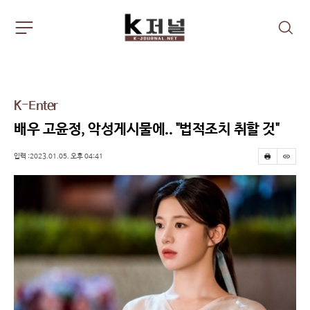
주
검
요
색
서
비
스
메
K-Enter
뉴
펼
배우 고윤정, 악성게시물에.. "법적조치 취할 것"
치
기
입력 :2023.01.05. 오후 04:41
프
스
린
크
트
랩