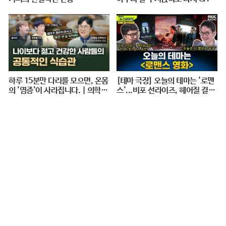
ER UP 하게 만드는 지효적 사고
| 아주 사적인 미술관 EP. 06 / 1
4F
하루 15분만 다리를 모으면, 온몸
[테마 극장] 오늘의 테마는 '로맨
의 '염증'이 사라집니다. | 의학박
스'...비포 선라이즈, 헤어질 결심,
사 서재걸 X 줄리안 X 이주호 기
펀치 드렁크 러브 추천! - 거의없
자 [백년의 아침 1화 FULL]
다, [권순표의 뉴스하이킥], MBC
240712 방송