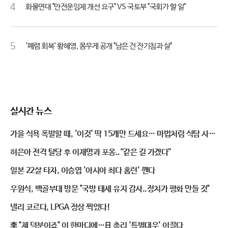
4
화물연대 "안전운임제 개선 요구" VS 국토부 "국회가 할 일"
5
'폐렴 회복' 황혜영, 몸무게 공개 "남은 건 잔기침과 살"
실시간 뉴스
가을 식욕 폭발할 때, '이것' 딱 15개만 드세요… 마법처럼 식탐 사라
진다
허은아 전격 탈당 후 이재명과 포옹..“같은 길 가겠다”
일본 22살 타자, 이승엽 '아시아 최다 홈런' 깬다
우원식, 백골부대 방문 "국방 태세 유지 감사..정치가 평화 만들 것"
넬리 코르다, LPGA 정상 찍었다!
李 "제 덕분이죠" 이 한마디에…日 총리 '특별대우' 이끌다