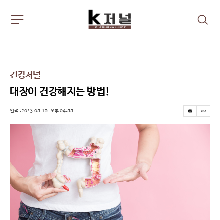
주
검
요
색
서
비
스
메
건강저널
뉴
펼
대장이 건강해지는 방법!
치
기
입력 :2023.05.15. 오후 04:55
프
스
린
크
트
랩