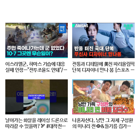
이스라엘군, 하마스 기습에 대응
전통과 디테일에 美친 파리올림픽
실패 인정…"전투조율도 안돼"/
단복 디자이너 만나 봄 [스포츠 탐
연합뉴스 (Yonhapnews)
탐 : 37편] / 스브스뉴스
날아가는 화살을 레이싱 드론으로
나혼자산다, 낭만 그 자체 구성환
따라갈 수 있을까?🏹 #대작전X1
의 미나리 전🥘&들기름 김가루
0 #2024파리올림픽 #양궁 #다큐
골뱅이 비빔 칼국수🍜 레시피 공
#shorts #240724저녁7시40분
개!, MBC 240517 방송