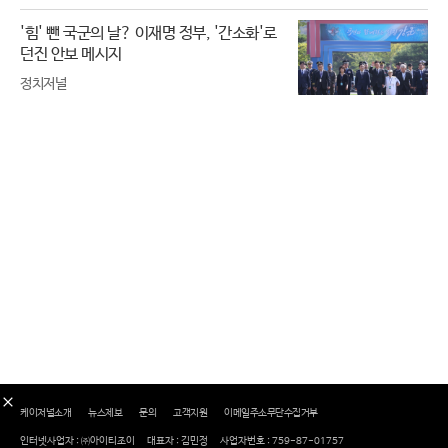
'힘' 뺀 국군의 날? 이재명 정부, '간소화'로
던진 안보 메시지
정치저널
케이저널소개
뉴스제보
문의
고객지원
이메일주소무단수집거부
인터넷사업자 : ㈜아이티조이
대표자 : 김민정
사업자번호 : 759-87-01757