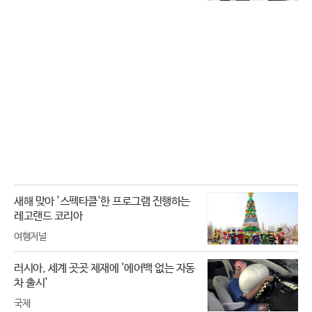
새해 맞아 '스펙타클'한 프로그램 진행하는
레고랜드 코리아
여행저널
러시아, 세계 곳곳 제재에 '에어백 없는 자동
차 출시'
국제