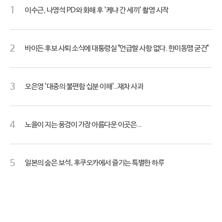
1
이수근, 나영석 PD와 화해 후 '케냐 간 세끼' 촬영 시작
2
바이든 후보 사퇴 소식에 대통령실 "언급할 사항 없다. 한미동맹 굳건"
3
오은영 '대중의 불편함 십분 이해'..재차 사과
4
노을이 지는 풍경이 가장 아름다운 이곳은...
5
일본의 숨은 보석, 후쿠오카에서 즐기는 특별한 하루