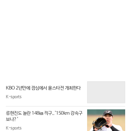
자 [백년의 아침 1화 FULL]
다, [권순표의 뉴스하이킥], MBC
240712 방송
KBO 2년만에 잠심에서 올스타전 개최한다
K-sports
류현진도 놀란 148㎞ 직구..'150km 강속구
보나?'
K-sports