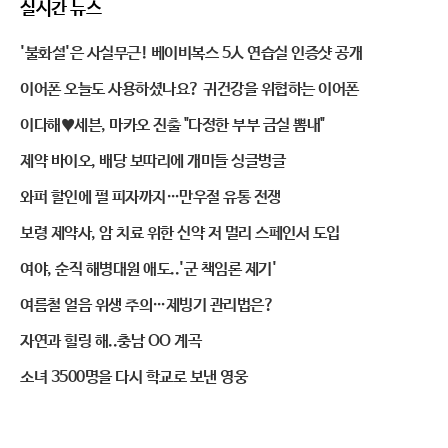
실시간 뉴스
'불화설'은 사실무근! 베이비복스 5人 연습실 인증샷 공개
이어폰 오늘도 사용하셨나요? 귀건강을 위협하는 이어폰
이다해♥세븐, 마카오 진출 "다정한 부부 금실 뽐내"
제약 바이오, 배당 보따리에 개미들 싱글벙글
와퍼 할인에 펄 피자까지…만우절 유통 전쟁
보령 제약사, 암 치료 위한 신약 저 멀리 스페인서 도입
여야, 순직 해병대원 애도..'군 책임론 제기'
여름철 얼음 위생 주의…제빙기 관리법은?
자연과 힐링 해..충남 OO 계곡
소녀 3500명을 다시 학교로 보낸 영웅