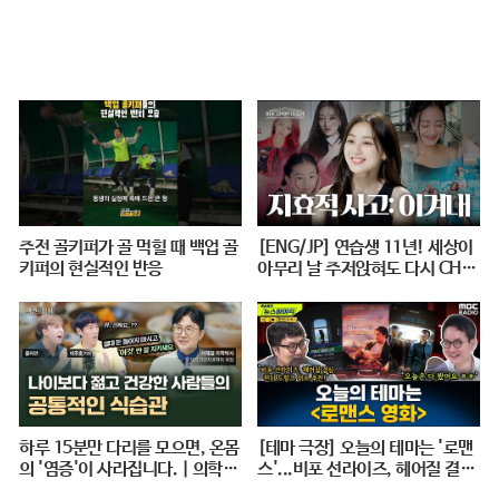
#KBS1TV
주전 골키퍼가 골 먹힐 때 백업 골
[ENG/JP] 연습생 11년! 세상이
키퍼의 현실적인 반응
아무리 날 주저앉혀도 다시 CHE
ER UP 하게 만드는 지효적 사고
| 아주 사적인 미술관 EP. 06 / 1
4F
하루 15분만 다리를 모으면, 온몸
[테마 극장] 오늘의 테마는 '로맨
의 '염증'이 사라집니다. | 의학박
스'...비포 선라이즈, 헤어질 결심,
사 서재걸 X 줄리안 X 이주호 기
펀치 드렁크 러브 추천! - 거의없