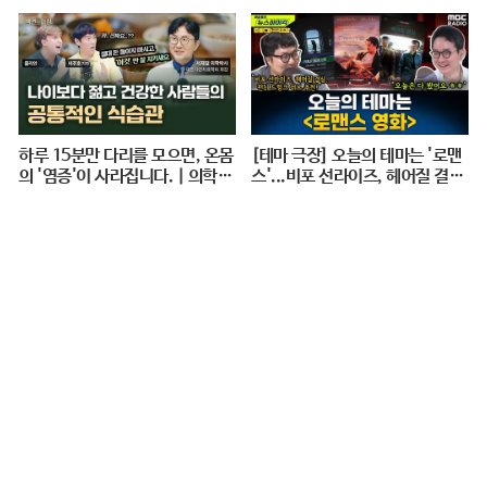
ER UP 하게 만드는 지효적 사고
| 아주 사적인 미술관 EP. 06 / 1
4F
하루 15분만 다리를 모으면, 온몸
[테마 극장] 오늘의 테마는 '로맨
의 '염증'이 사라집니다. | 의학박
스'...비포 선라이즈, 헤어질 결심,
사 서재걸 X 줄리안 X 이주호 기
펀치 드렁크 러브 추천! - 거의없
자 [백년의 아침 1화 FULL]
다, [권순표의 뉴스하이킥], MBC
240712 방송