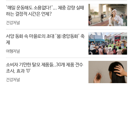
'매일 운동해도 소용없다!'... 체중 감량 실패
하는 결정적 시간은 언제?
건강저널
서양 동화 속 마을로의 초대 '봄:중앙동화' 축
제
여행저널
소비자 기만한 탈모 제품들..30개 제품 전수
조사, 효과 ‘0’
건강저널