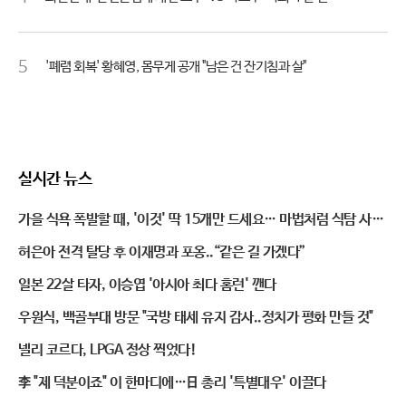
5
'폐렴 회복' 황혜영, 몸무게 공개 "남은 건 잔기침과 살"
실시간 뉴스
가을 식욕 폭발할 때, '이것' 딱 15개만 드세요… 마법처럼 식탐 사라
진다
허은아 전격 탈당 후 이재명과 포옹..“같은 길 가겠다”
일본 22살 타자, 이승엽 '아시아 최다 홈런' 깬다
우원식, 백골부대 방문 "국방 태세 유지 감사..정치가 평화 만들 것"
넬리 코르다, LPGA 정상 찍었다!
李 "제 덕분이죠" 이 한마디에…日 총리 '특별대우' 이끌다