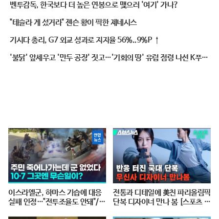
벤투감독, 한국보다 더 높은 연봉으로 맺으러 '여기' 가나?
"테슬라 게 섰거라" 젠슨 황이 픽한 제네시스
기시다 총리, G7 외교 성과로 지지율 56%..9%P ↑
'불닭' 앞세우고 '만두 공장' 짓고…'기회의 땅' 유럽 점령 나선 K푸드
연합군
이스라엘군, 하마스 기습에 대응
전통과 디테일에 美친 파리올림픽
실패 인정…"전투조율도 안돼"/
단복 디자이너 만나 봄 [스포츠 탐
연합뉴스 (Yonhapnews)
탐 : 37편] / 스브스뉴스