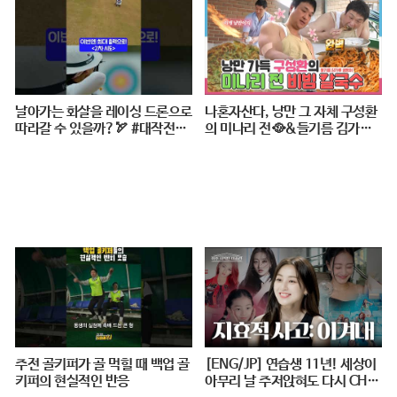
날아가는 화살을 레이싱 드론으로
나혼자산다, 낭만 그 자체 구성환
따라갈 수 있을까?🏹 #대작전X1
의 미나리 전🥘&들기름 김가루
0 #2024파리올림픽 #양궁 #다큐
골뱅이 비빔 칼국수🍜 레시피 공
#shorts #240724저녁7시40분
개!, MBC 240517 방송
#KBS1TV
주전 골키퍼가 골 먹힐 때 백업 골
[ENG/JP] 연습생 11년! 세상이
키퍼의 현실적인 반응
아무리 날 주저앉혀도 다시 CHE