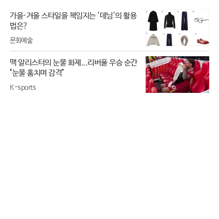
가을·겨울 스타일을 책임지는 '데님'의 활용
법은?
문화예술
맥 알리스터의 눈물 화제...리버풀 우승 순간
"눈물 훔치며 감격"
K-sports