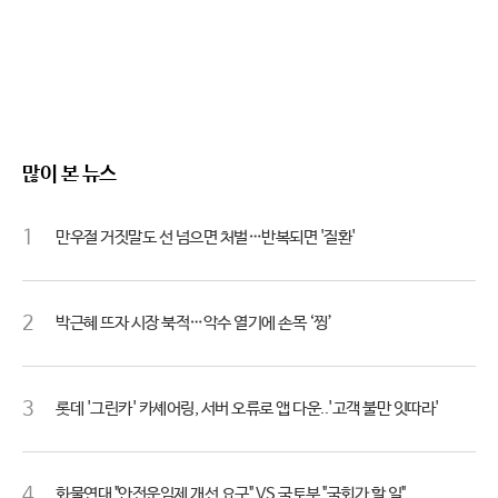
많이 본 뉴스
1
만우절 거짓말도 선 넘으면 처벌…반복되면 '질환'
2
박근혜 뜨자 시장 북적…악수 열기에 손목 ‘찡’
3
롯데 '그린카' 카셰어링, 서버 오류로 앱 다운..'고객 불만 잇따라'
4
화물연대 "안전운임제 개선 요구" VS 국토부 "국회가 할 일"