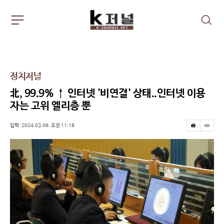
주
검
요
색
서
비
스
메
정치저널
뉴
펼
北, 99.9% ↑ 인터넷 '비연결' 상태..인터넷 이용
치
자는 고위 엘리층 뿐
기
입력 :2024.03.06. 오전 11:18
프
스
린
크
트
랩