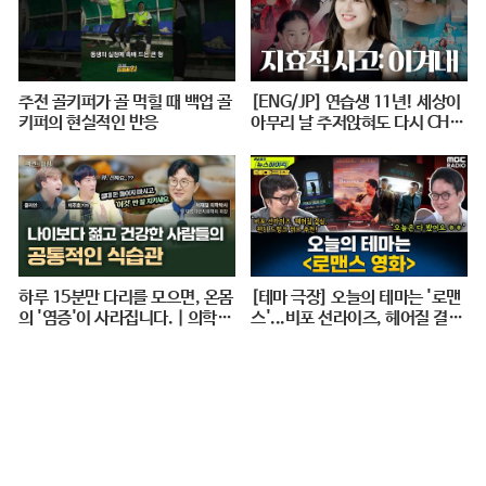
주전 골키퍼가 골 먹힐 때 백업 골
[ENG/JP] 연습생 11년! 세상이
키퍼의 현실적인 반응
아무리 날 주저앉혀도 다시 CHE
ER UP 하게 만드는 지효적 사고
| 아주 사적인 미술관 EP. 06 / 1
4F
하루 15분만 다리를 모으면, 온몸
[테마 극장] 오늘의 테마는 '로맨
의 '염증'이 사라집니다. | 의학박
스'...비포 선라이즈, 헤어질 결심,
사 서재걸 X 줄리안 X 이주호 기
펀치 드렁크 러브 추천! - 거의없
자 [백년의 아침 1화 FULL]
다, [권순표의 뉴스하이킥], MBC
240712 방송