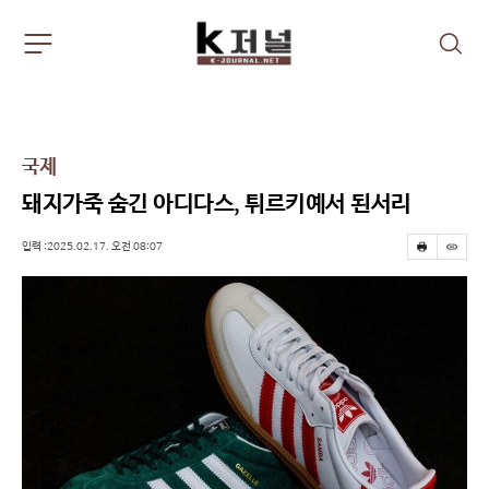
주
검
요
색
서
비
스
메
국제
뉴
펼
돼지가죽 숨긴 아디다스, 튀르키예서 된서리
치
기
입력 :2025.02.17. 오전 08:07
프
스
린
크
트
랩