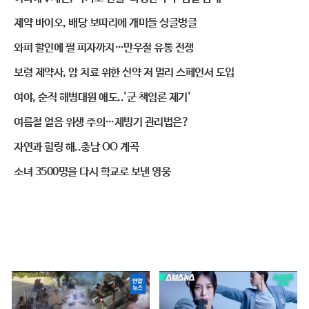
제약 바이오, 배당 보따리에 개미들 싱글벙글
와퍼 할인에 펄 피자까지…만우절 유통 전쟁
보령 제약사, 암 치료 위한 신약 저 멀리 스페인서 도입
여야, 순직 해병대원 애도..'군 책임론 제기'
여름철 얼음 위생 주의…제빙기 관리법은?
자연과 힐링 해..충남 OO 계곡
소녀 3500명을 다시 학교로 보낸 영웅