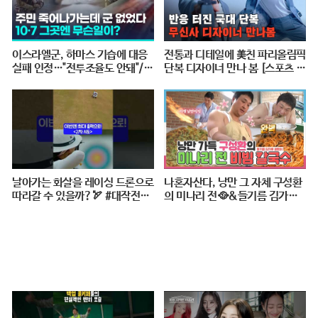
이스라엘군, 하마스 기습에 대응
전통과 디테일에 美친 파리올림픽
실패 인정…"전투조율도 안돼"/
단복 디자이너 만나 봄 [스포츠 탐
연합뉴스 (Yonhapnews)
탐 : 37편] / 스브스뉴스
날아가는 화살을 레이싱 드론으로
나혼자산다, 낭만 그 자체 구성환
따라갈 수 있을까?🏹 #대작전X1
의 미나리 전🥘&들기름 김가루
0 #2024파리올림픽 #양궁 #다큐
골뱅이 비빔 칼국수🍜 레시피 공
#shorts #240724저녁7시40분
개!, MBC 240517 방송
#KBS1TV