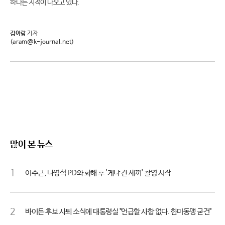
하다는 지적이 나오고 있다.
김아람
기자
(aram@k-journal.net)
많이 본 뉴스
1
이수근, 나영석 PD와 화해 후 '케냐 간 세끼' 촬영 시작
2
바이든 후보 사퇴 소식에 대통령실 "언급할 사항 없다. 한미동맹 굳건"