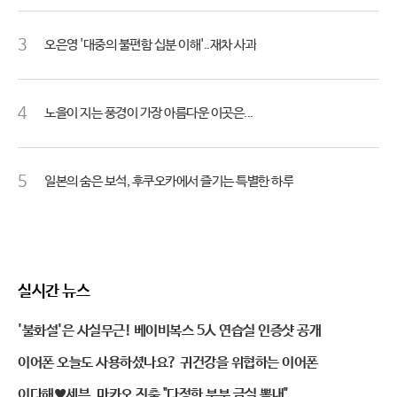
3
오은영 '대중의 불편함 십분 이해'..재차 사과
4
노을이 지는 풍경이 가장 아름다운 이곳은...
5
일본의 숨은 보석, 후쿠오카에서 즐기는 특별한 하루
실시간 뉴스
'불화설'은 사실무근! 베이비복스 5人 연습실 인증샷 공개
이어폰 오늘도 사용하셨나요? 귀건강을 위협하는 이어폰
이다해♥세븐, 마카오 진출 "다정한 부부 금실 뽐내"