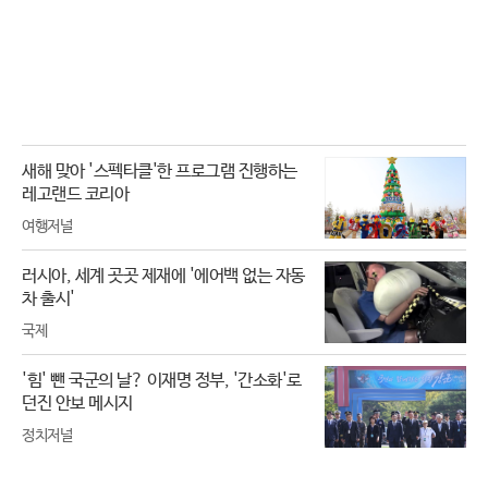
새해 맞아 '스펙타클'한 프로그램 진행하는
레고랜드 코리아
여행저널
러시아, 세계 곳곳 제재에 '에어백 없는 자동
차 출시'
국제
'힘' 뺀 국군의 날? 이재명 정부, '간소화'로
던진 안보 메시지
정치저널