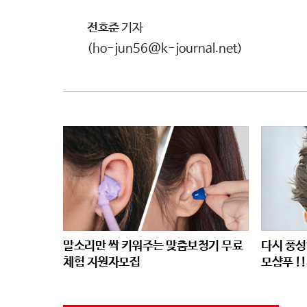
전호준
기자
(ho-jun56@k-journal.net)
말소리만 싹 키워주는 맞춤보청기 무료
다시 풍성
체험 지원자모집
모샴푸 !!