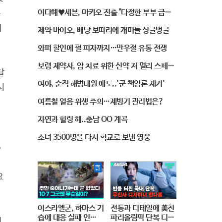
하는 이어폰
이다해♥세븐, 마카오 진출 "다정한 부부 금실
뽐내"
지
제약 바이오, 배당 보따리에 개미들 싱글벙글
와퍼 할인에 펄 피자까지…만우절 유통 전쟁
보령 제약사, 암 치료 위한 신약 저 멀리 스페인
달
서 도입
여야, 순직 해병대원 애도..'군 책임론 제기'
시
여름철 얼음 위생 주의…제빙기 관리법은?
자연과 힐링 해..충남 OO 계곡
소녀 3500명을 다시 학교로 보낸 영웅
6
요
이스라엘군, 하마스 기
전통과 디테일에 美친
습에 대응 실패 인
파리올림픽 단복 디자
대