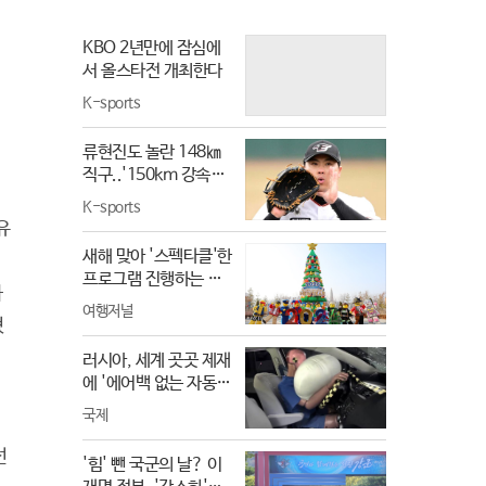
의학박사 서재걸 X 줄
심, 펀치 드렁크 러브
리안 X 이주호 기자
추천! - 거의없다, [권
KBO 2년만에 잠심에
[백년의 아침 1화 FUL
순표의 뉴스하이킥],
서 올스타전 개최한다
L]
MBC 240712 방송
K-sports
류현진도 놀란 148㎞
직구..'150km 강속구
보나?'
K-sports
유
새해 맞아 '스펙타클'한
프로그램 진행하는 레
하
고랜드 코리아
여행저널
혔
러시아, 세계 곳곳 제재
에 '에어백 없는 자동차
출시'
국제
선
'힘' 뺀 국군의 날? 이