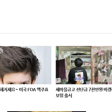
해지세요~ 미국 FDA 맥주효
새마을금고 진단금 7천만원 비갱
보험 출시