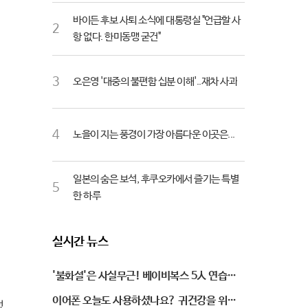
바이든 후보 사퇴 소식에 대통령실 "언급할 사
2
항 없다. 한미동맹 굳건"
3
오은영 '대중의 불편함 십분 이해'..재차 사과
4
노을이 지는 풍경이 가장 아름다운 이곳은...
일본의 숨은 보석, 후쿠오카에서 즐기는 특별
5
한 하루
실시간 뉴스
'불화설'은 사실무근! 베이비복스 5人 연습실
인증샷 공개
이어폰 오늘도 사용하셨나요? 귀건강을 위협
섰