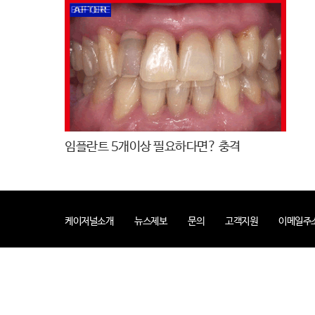
임플란트 5개이상 필요하다면? 충격
케이저널소개
뉴스제보
문의
고객지원
이메일주
인터넷사업자 : ㈜아이티조이
대표자
신문제호 : 케이저널
등록번호 : 아5
발행인 : 김민하
편집인 : 김재원