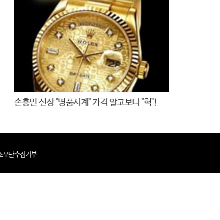
손흥민 신상 "명품시계" 가격 알고보니 "헉"!
소무단수집거부
 : 김민정
사업자번호 : 759-87-01757
주소 : 서울시 중구 서소문로 89, 17
2484
개인정보처리 책임자 : 박용수
E-mail : K-news@k-journal.net