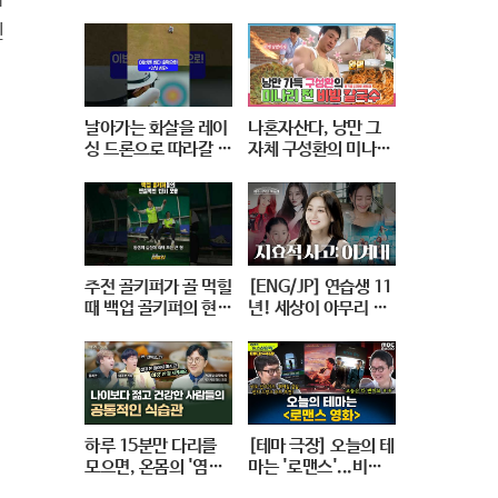
정…"전투조율도 안
이너 만나 봄 [스포츠
인
돼"/ 연합뉴스 (Yonh
탐탐 : 37편] / 스브스
apnews)
뉴스
날아가는 화살을 레이
나혼자산다, 낭만 그
싱 드론으로 따라갈 수
자체 구성환의 미나리
있을까?🏹 #대작전X
전🥘&들기름 김가루
10 #2024파리올림픽
골뱅이 비빔 칼국수🍜
#양궁 #다큐 #shorts
레시피 공개!, MBC 2
#240724저녁7시40
40517 방송
분 #KBS1TV
주전 골키퍼가 골 먹힐
[ENG/JP] 연습생 11
때 백업 골키퍼의 현실
년! 세상이 아무리 날
적인 반응
주저앉혀도 다시 CHE
ER UP 하게 만드는 지
효적 사고 | 아주 사적
인 미술관 EP. 06 / 1
4F
하루 15분만 다리를
[테마 극장] 오늘의 테
모으면, 온몸의 '염
마는 '로맨스'...비포
증'이 사라집니다. |
선라이즈, 헤어질 결