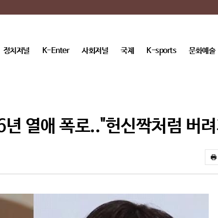
정치저널
K-Enter
사회저널
국제
K-sports
문화예술
6년 열애 폭로.."헌신짝처럼 버려