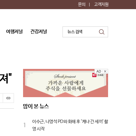
문의
고객지원
여행저널
건강저널
검
색
져"
프
스
린
크
많이 본 뉴스
트
랩
이수근, 나영석 PD와 화해 후 '케냐 간 세끼' 촬
1
영 시작