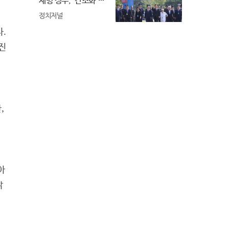
재명 정부, '간소화'로
던진 안보 메시지
정치저널
.
진
,
아
밝