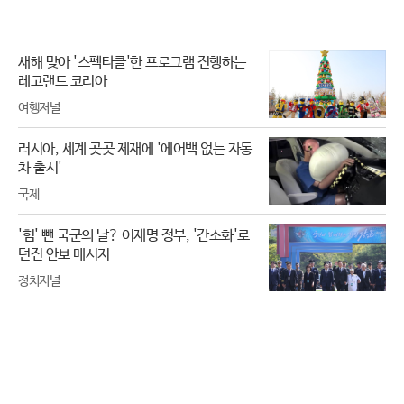
새해 맞아 '스펙타클'한 프로그램 진행하는
레고랜드 코리아
여행저널
러시아, 세계 곳곳 제재에 '에어백 없는 자동
차 출시'
국제
'힘' 뺀 국군의 날? 이재명 정부, '간소화'로
던진 안보 메시지
정치저널