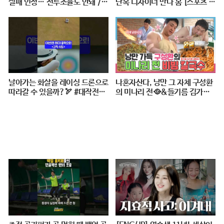
실패 인정…"전투조율도 안돼"/
단복 디자이너 만나 봄 [스포츠 탐
연합뉴스 (Yonhapnews)
탐 : 37편] / 스브스뉴스
날아가는 화살을 레이싱 드론으로
나혼자산다, 낭만 그 자체 구성환
따라갈 수 있을까?🏹 #대작전X1
의 미나리 전🥘&들기름 김가루
0 #2024파리올림픽 #양궁 #다큐
골뱅이 비빔 칼국수🍜 레시피 공
#shorts #240724저녁7시40분
개!, MBC 240517 방송
#KBS1TV