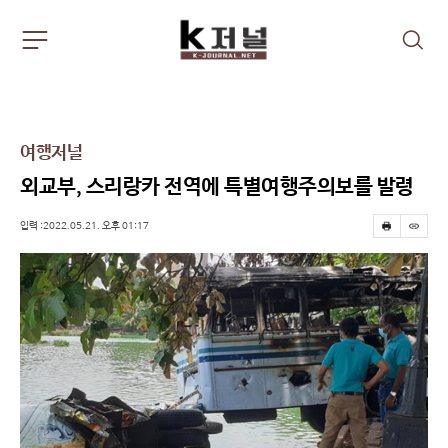
주
검
요
색
서
비
스
메
여행저널
뉴
펼
외교부, 스리랑카 전역에 특별여행주의보를 발령
치
기
입력 :2022.05.21. 오후 01:17
프
스
린
크
트
랩