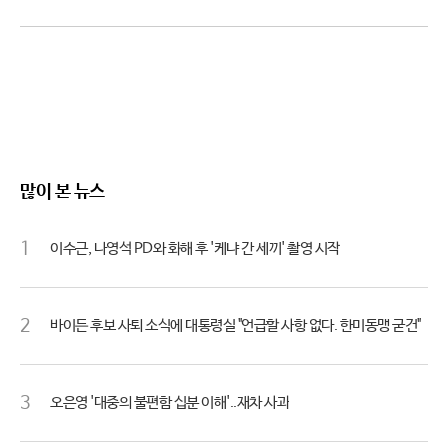
많이 본 뉴스
1
이수근, 나영석 PD와 화해 후 '케냐 간 세끼' 촬영 시작
2
바이든 후보 사퇴 소식에 대통령실 "언급할 사항 없다. 한미동맹 굳건"
3
오은영 '대중의 불편함 십분 이해'..재차 사과