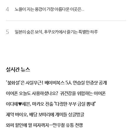
4
노을이 지는 풍경이 가장 아름다운 이곳은...
5
일본의 숨은 보석, 후쿠오카에서 즐기는 특별한 하루
실시간 뉴스
'불화설'은 사실무근! 베이비복스 5人 연습실 인증샷 공개
이어폰 오늘도 사용하셨나요? 귀건강을 위협하는 이어폰
이다해♥세븐, 마카오 진출 "다정한 부부 금실 뽐내"
제약 바이오, 배당 보따리에 개미들 싱글벙글
와퍼 할인에 펄 피자까지…만우절 유통 전쟁