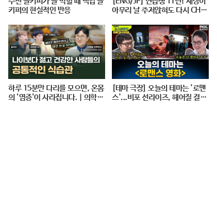
주전 골키퍼가 골 먹힐 때 백업 골
[ENG/JP] 연습생 11년! 세상이
키퍼의 현실적인 반응
아무리 날 주저앉혀도 다시 CHE
ER UP 하게 만드는 지효적 사고
| 아주 사적인 미술관 EP. 06 / 1
4F
하루 15분만 다리를 모으면, 온몸
[테마 극장] 오늘의 테마는 '로맨
의 '염증'이 사라집니다. | 의학박
스'...비포 선라이즈, 헤어질 결심,
사 서재걸 X 줄리안 X 이주호 기
펀치 드렁크 러브 추천! - 거의없
자 [백년의 아침 1화 FULL]
다, [권순표의 뉴스하이킥], MBC
240712 방송