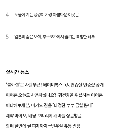
4
노을이 지는 풍경이 가장 아름다운 이곳은...
5
일본의 숨은 보석, 후쿠오카에서 즐기는 특별한 하루
실시간 뉴스
'불화설'은 사실무근! 베이비복스 5人 연습실 인증샷 공개
이어폰 오늘도 사용하셨나요? 귀건강을 위협하는 이어폰
이다해♥세븐, 마카오 진출 "다정한 부부 금실 뽐내"
제약 바이오, 배당 보따리에 개미들 싱글벙글
와퍼 할인에 펄 피자까지…만우절 유통 전쟁