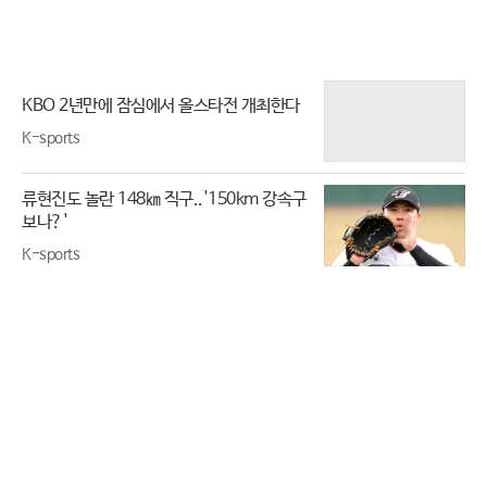
KBO 2년만에 잠심에서 올스타전 개최한다
K-sports
류현진도 놀란 148㎞ 직구..'150km 강속구
보나?'
K-sports