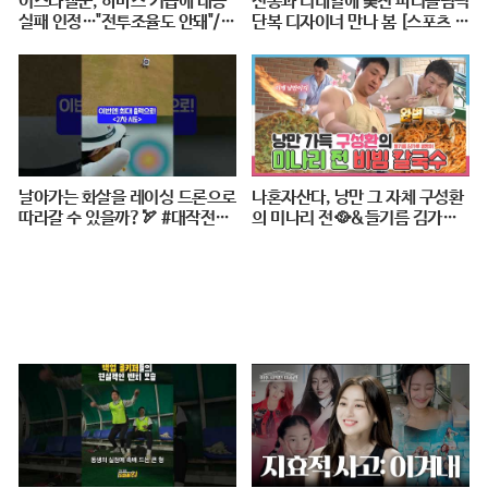
이스라엘군, 하마스 기습에 대응
전통과 디테일에 美친 파리올림픽
실패 인정…"전투조율도 안돼"/
단복 디자이너 만나 봄 [스포츠 탐
연합뉴스 (Yonhapnews)
탐 : 37편] / 스브스뉴스
날아가는 화살을 레이싱 드론으로
나혼자산다, 낭만 그 자체 구성환
따라갈 수 있을까?🏹 #대작전X1
의 미나리 전🥘&들기름 김가루
0 #2024파리올림픽 #양궁 #다큐
골뱅이 비빔 칼국수🍜 레시피 공
#shorts #240724저녁7시40분
개!, MBC 240517 방송
#KBS1TV