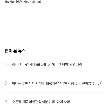
(ho-jun56@k-journal.net)
많이 본 뉴스
1
이수근, 나영석 PD와 화해 후 '케냐 간 세끼' 촬영 시작
2
바이든 후보 사퇴 소식에 대통령실 "언급할 사항 없다. 한미동맹 굳건"
3
오은영 '대중의 불편함 십분 이해'..재차 사과