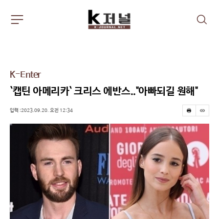
주
검
요
색
서
비
스
메
K-Enter
뉴
펼
`캡틴 아메리카` 크리스 에반스.."아빠되길 원해"
치
기
입력 :2023.09.20. 오전 12:34
프
스
린
크
트
랩