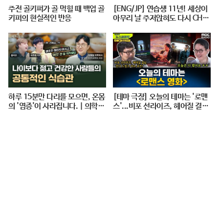
주전 골키퍼가 골 먹힐 때 백업 골
[ENG/JP] 연습생 11년! 세상이
키퍼의 현실적인 반응
아무리 날 주저앉혀도 다시 CHE
ER UP 하게 만드는 지효적 사고
| 아주 사적인 미술관 EP. 06 / 1
4F
하루 15분만 다리를 모으면, 온몸
[테마 극장] 오늘의 테마는 '로맨
의 '염증'이 사라집니다. | 의학박
스'...비포 선라이즈, 헤어질 결심,
사 서재걸 X 줄리안 X 이주호 기
펀치 드렁크 러브 추천! - 거의없
자 [백년의 아침 1화 FULL]
다, [권순표의 뉴스하이킥], MBC
240712 방송