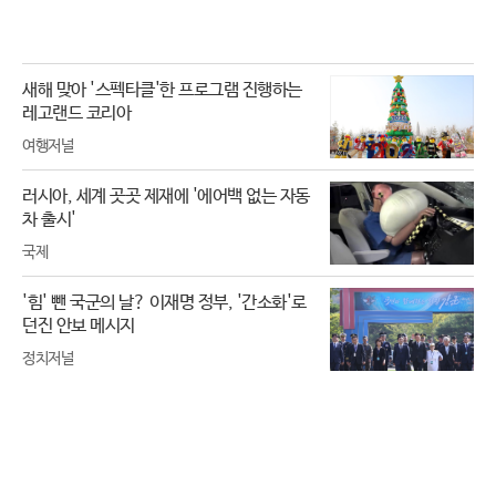
새해 맞아 '스펙타클'한 프로그램 진행하는
레고랜드 코리아
여행저널
러시아, 세계 곳곳 제재에 '에어백 없는 자동
차 출시'
국제
'힘' 뺀 국군의 날? 이재명 정부, '간소화'로
던진 안보 메시지
정치저널