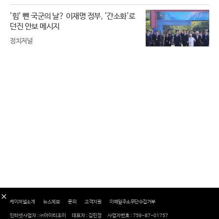
'힘' 뺀 국군의 날? 이재명 정부, '간소화'로
던진 안보 메시지
정치저널
케이저널소개
뉴스제보
문의
고객지원
이메일주소무단수집거부
인터넷사업자 : ㈜아이티조이
대표자 : 김민정
사업자번호 : 759-87-01757