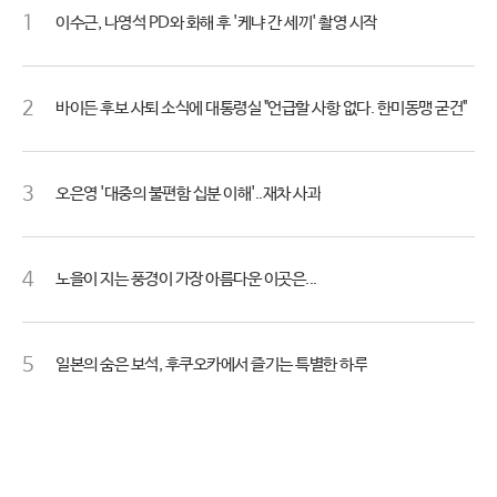
1
이수근, 나영석 PD와 화해 후 '케냐 간 세끼' 촬영 시작
2
바이든 후보 사퇴 소식에 대통령실 "언급할 사항 없다. 한미동맹 굳건"
3
오은영 '대중의 불편함 십분 이해'..재차 사과
4
노을이 지는 풍경이 가장 아름다운 이곳은...
5
일본의 숨은 보석, 후쿠오카에서 즐기는 특별한 하루