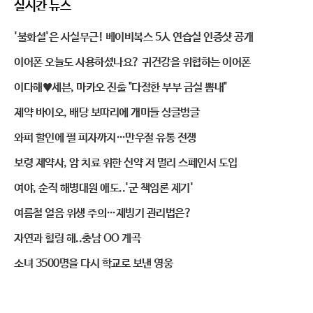
실시간 뉴스
'불화설'은 사실무근! 베이비복스 5人 연습실 인증샷 공개
이어폰 오늘도 사용하셨나요? 귀건강을 위협하는 이어폰
이다해♥세븐, 마카오 진출 "다정한 부부 금실 뽐내"
제약 바이오, 배당 보따리에 개미들 싱글벙글
와퍼 할인에 펄 피자까지…만우절 유통 전쟁
보령 제약사, 암 치료 위한 신약 저 멀리 스페인서 도입
여야, 순직 해병대원 애도..'군 책임론 제기'
여름철 얼음 위생 주의…제빙기 관리법은?
자연과 힐링 해..충남 OO 계곡
소녀 3500명을 다시 학교로 보낸 영웅