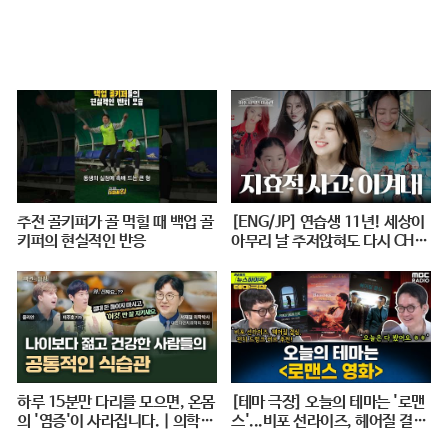
#KBS1TV
주전 골키퍼가 골 먹힐 때 백업 골
[ENG/JP] 연습생 11년! 세상이
키퍼의 현실적인 반응
아무리 날 주저앉혀도 다시 CHE
ER UP 하게 만드는 지효적 사고
| 아주 사적인 미술관 EP. 06 / 1
4F
하루 15분만 다리를 모으면, 온몸
[테마 극장] 오늘의 테마는 '로맨
의 '염증'이 사라집니다. | 의학박
스'...비포 선라이즈, 헤어질 결심,
사 서재걸 X 줄리안 X 이주호 기
펀치 드렁크 러브 추천! - 거의없