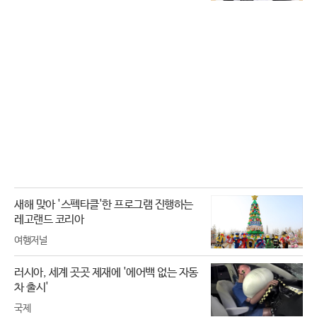
새해 맞아 '스펙타클'한 프로그램 진행하는
레고랜드 코리아
여행저널
러시아, 세계 곳곳 제재에 '에어백 없는 자동
차 출시'
국제