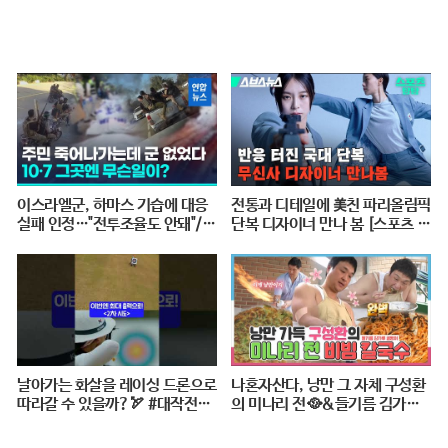
이스라엘군, 하마스 기습에 대응
전통과 디테일에 美친 파리올림픽
실패 인정…"전투조율도 안돼"/
단복 디자이너 만나 봄 [스포츠 탐
연합뉴스 (Yonhapnews)
탐 : 37편] / 스브스뉴스
날아가는 화살을 레이싱 드론으로
나혼자산다, 낭만 그 자체 구성환
따라갈 수 있을까?🏹 #대작전X1
의 미나리 전🥘&들기름 김가루
0 #2024파리올림픽 #양궁 #다큐
골뱅이 비빔 칼국수🍜 레시피 공
#shorts #240724저녁7시40분
개!, MBC 240517 방송