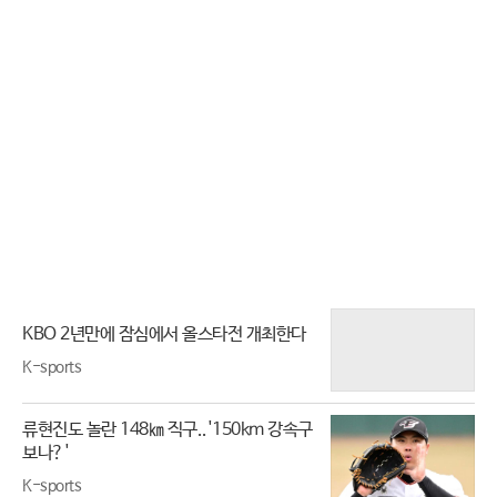
자 [백년의 아침 1화 FULL]
다, [권순표의 뉴스하이킥], MBC
240712 방송
KBO 2년만에 잠심에서 올스타전 개최한다
K-sports
류현진도 놀란 148㎞ 직구..'150km 강속구
보나?'
K-sports