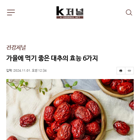
주
검
요
색
서
비
스
메
건강저널
뉴
펼
가을에 먹기 좋은 대추의 효능 6가지
치
기
입력 :2024.11.01. 오전 12:34
프
스
린
크
트
랩