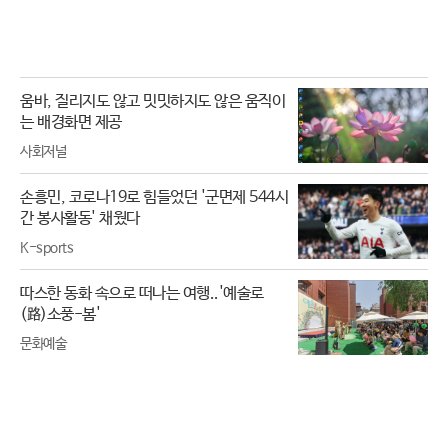
움바, 질리지도 않고 밋밋하지도 않은 움직이
는 배경화면 제공
사회저널
손흥민, 코로나19로 힘들었던 '군면제 544시
간 봉사활동' 채웠다
K-sports
따스한 동화 속으로 떠나는 여행..'예술로
(路)소풍-봄'
문화예술