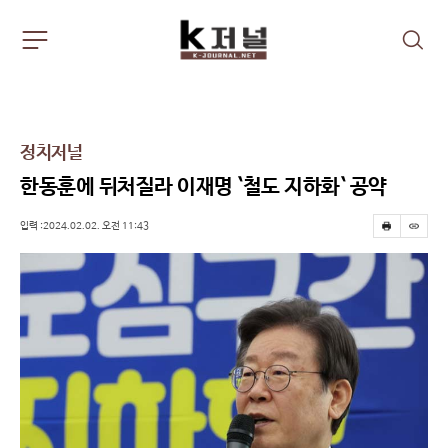
주
검
요
색
서
비
스
메
정치저널
뉴
펼
한동훈에 뒤처질라 이재명 `철도 지하화` 공약
치
기
입력 :2024.02.02. 오전 11:43
프
스
린
크
트
랩