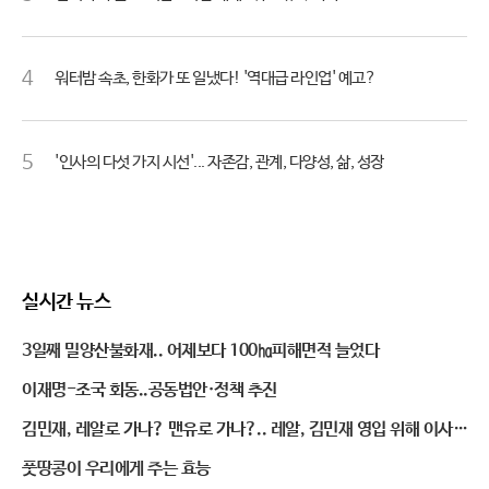
4
워터밤 속초, 한화가 또 일냈다! '역대급 라인업' 예고?
5
'인사의 다섯 가지 시선'... 자존감, 관계, 다양성, 삶, 성장
실시간 뉴스
3일째 밀양산불화재.. 어제보다 100㏊피해면적 늘었다
이재명-조국 회동..공동법안·정책 추진
김민재, 레알로 가나? 맨유로 가나?.. 레알, 김민재 영입 위해 이사회
열어
풋땅콩이 우리에게 주는 효능