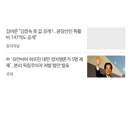
김어준 "김정숙 옷 값 공개?..윤당선인 특활
비 147억도 공개"
정치저널
中 '유언비어 퍼뜨린 대만 정치평론가 5명 제
재'..분리 독립주의자 처벌 법안 발표
국제