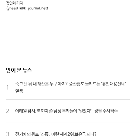
김연희
기자
(yhee81@k-journal.net)
많이 본 뉴스
죽고 난 뒤 내 재산은 누구 차지? 중산층도 몰려드는 '유언대용신탁'
1
열풍
2
이태원 참사, 토끼띠 쓴 남성 무리들이 "밀었다".. 경찰 수사착수
3
전기차의 원료 '리튬'..이란 세계2위 보유국 되나?