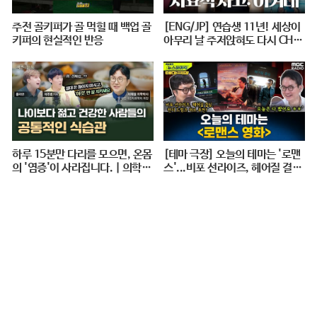
주전 골키퍼가 골 먹힐 때 백업 골
[ENG/JP] 연습생 11년! 세상이
키퍼의 현실적인 반응
아무리 날 주저앉혀도 다시 CHE
ER UP 하게 만드는 지효적 사고
| 아주 사적인 미술관 EP. 06 / 1
4F
하루 15분만 다리를 모으면, 온몸
[테마 극장] 오늘의 테마는 '로맨
의 '염증'이 사라집니다. | 의학박
스'...비포 선라이즈, 헤어질 결심,
사 서재걸 X 줄리안 X 이주호 기
펀치 드렁크 러브 추천! - 거의없
자 [백년의 아침 1화 FULL]
다, [권순표의 뉴스하이킥], MBC
240712 방송