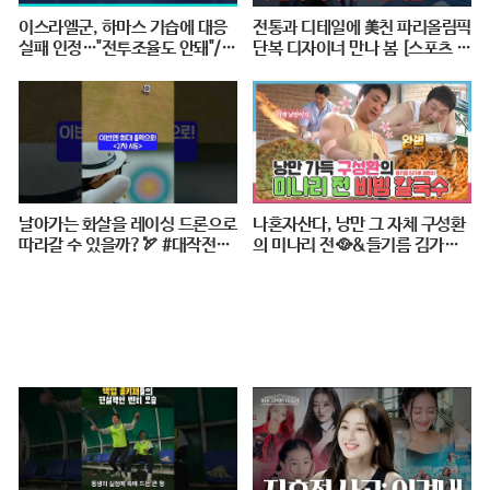
이스라엘군, 하마스 기습에 대응
전통과 디테일에 美친 파리올림픽
실패 인정…"전투조율도 안돼"/
단복 디자이너 만나 봄 [스포츠 탐
연합뉴스 (Yonhapnews)
탐 : 37편] / 스브스뉴스
날아가는 화살을 레이싱 드론으로
나혼자산다, 낭만 그 자체 구성환
따라갈 수 있을까?🏹 #대작전X1
의 미나리 전🥘&들기름 김가루
0 #2024파리올림픽 #양궁 #다큐
골뱅이 비빔 칼국수🍜 레시피 공
#shorts #240724저녁7시40분
개!, MBC 240517 방송
#KBS1TV