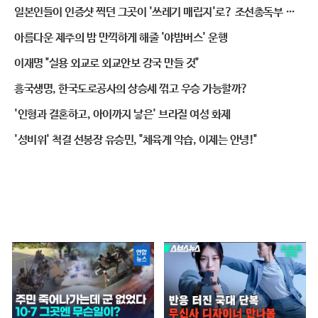
일본인들이 인증샷 찍던 그곳이 '쓰레기 매립지'로? 조선총독부 잔
해의 결말
아름다운 제주의 밤 만끽하게 해줄 '야밤버스' 운행
이재명 "실용 외교로 외교안보 강국 만들 것"
흥국생명, 한국도로공사의 상승세 꺾고 우승 가능할까?
'인형과 결혼하고, 아이까지 낳은' 브라질 여성 화제
'성비위' 척결 선봉장 유승민, "체육계 악습, 이제는 안녕!"