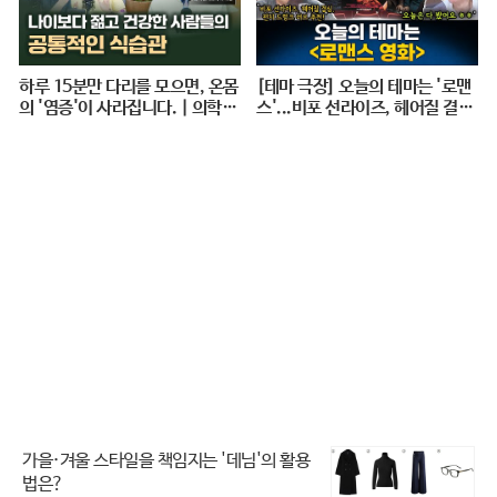
하루 15분만 다리를 모으면, 온몸
[테마 극장] 오늘의 테마는 '로맨
의 '염증'이 사라집니다. | 의학박
스'...비포 선라이즈, 헤어질 결심,
사 서재걸 X 줄리안 X 이주호 기
펀치 드렁크 러브 추천! - 거의없
자 [백년의 아침 1화 FULL]
다, [권순표의 뉴스하이킥], MBC
240712 방송
가을·겨울 스타일을 책임지는 '데님'의 활용
법은?