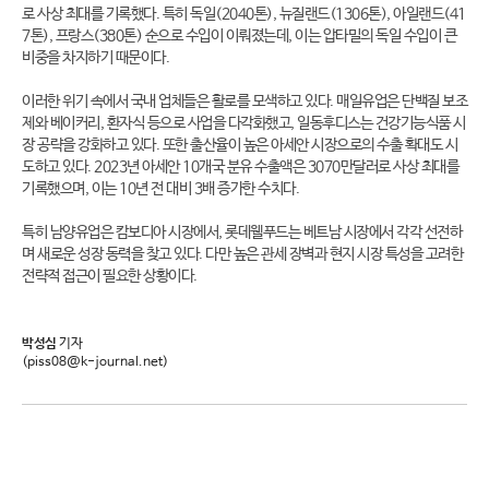
로 사상 최대를 기록했다. 특히 독일(2040톤), 뉴질랜드(1306톤), 아일랜드(41
7톤), 프랑스(380톤) 순으로 수입이 이뤄졌는데, 이는 압타밀의 독일 수입이 큰
비중을 차지하기 때문이다.
이러한 위기 속에서 국내 업체들은 활로를 모색하고 있다. 매일유업은 단백질 보조
제와 베이커리, 환자식 등으로 사업을 다각화했고, 일동후디스는 건강기능식품 시
장 공략을 강화하고 있다. 또한 출산율이 높은 아세안 시장으로의 수출 확대도 시
도하고 있다. 2023년 아세안 10개국 분유 수출액은 3070만달러로 사상 최대를
기록했으며, 이는 10년 전 대비 3배 증가한 수치다.
특히 남양유업은 캄보디아 시장에서, 롯데웰푸드는 베트남 시장에서 각각 선전하
며 새로운 성장 동력을 찾고 있다. 다만 높은 관세 장벽과 현지 시장 특성을 고려한
전략적 접근이 필요한 상황이다.
박성심
기자
(piss08@k-journal.net)