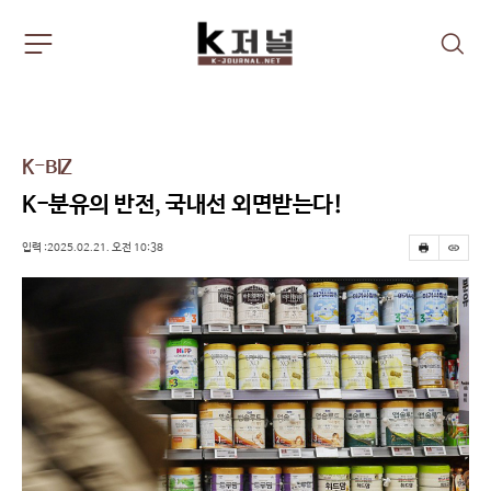
주
검
요
색
서
비
스
메
K-BIZ
뉴
펼
K-분유의 반전, 국내선 외면받는다!
치
기
입력 :2025.02.21. 오전 10:38
프
스
린
크
트
랩