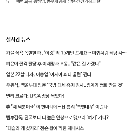
5
'폐렴 회복' 황혜영, 몸무게 공개 "남은 건 잔기침과 살"
실시간 뉴스
가을 식욕 폭발할 때, '이것' 딱 15개만 드세요… 마법처럼 식탐 사라
진다
허은아 전격 탈당 후 이재명과 포옹..“같은 길 가겠다”
일본 22살 타자, 이승엽 '아시아 최다 홈런' 깬다
우원식, 백골부대 방문 "국방 태세 유지 감사..정치가 평화 만들 것"
넬리 코르다, LPGA 정상 찍었다!
李 "제 덕분이죠" 이 한마디에…日 총리 '특별대우' 이끌다
벤투감독, 한국보다 더 높은 연봉으로 맺으러 '여기' 가나?
"테슬라 게 섰거라" 젠슨 황이 픽한 제네시스