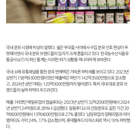
국내 분유 시장에 비상이 걸렸다. 젊은 부모들 사이에서 수입 분유 선호 현상이 뚜
렷해지면서 국내 분유 브랜드들의 입지가 크게 흔들리고 있다. 한국농수산식품유
통공사(aT)의 최신 통계는 이러한 위기 상황을 적나라하게 보여준다.
국내 소매 유통채널을 통한 분유 판매액은 가파른 하락세를 보이고 있다. 2023년
상반기 158억9300만원이었던 매출액은 하반기 142억3500만원으로 감소했
고, 2024년 상반기에는 120억5000만원까지 떨어졌다. 특히 국내 대표 분유 브
랜드들의 실적 하락이 두드러진다.
매출 1위였던 매일유업의 앱솔루트는 2023년 상반기 32억2000만원에서 2024
년 상반기 24억원으로 28%나 급감했다. 일동후디스의 산양분유도 같은 기간 20
억9000만원에서 15억4000만원으로 27% 줄었다. 남양유업의 임페리얼과 아이
엠마더도 각각 24%, 17% 감소했으며, 롯데웰푸드의 파스퇴르 역시 19% 하락했
다.