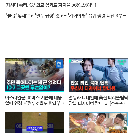
기시다 총리, G7 외교 성과로 지지율 56%..9%P ↑
'불닭' 앞세우고 '만두 공장' 짓고…'기회의 땅' 유럽 점령 나선 K푸드
연합군
이스라엘군, 하마스 기습에 대응
전통과 디테일에 美친 파리올림픽
실패 인정…"전투조율도 안돼"/
단복 디자이너 만나 봄 [스포츠 탐
연합뉴스 (Yonhapnews)
탐 : 37편] / 스브스뉴스