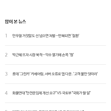
많이 본 뉴스
1
만우절 거짓말도 선 넘으면 처벌…반복되면 '질환'
2
박근혜 뜨자 시장 북적…악수 열기에 손목 ‘찡’
3
롯데 '그린카' 카셰어링, 서버 오류로 앱 다운..'고객 불만 잇따라'
4
화물연대 "안전운임제 개선 요구" VS 국토부 "국회가 할 일"