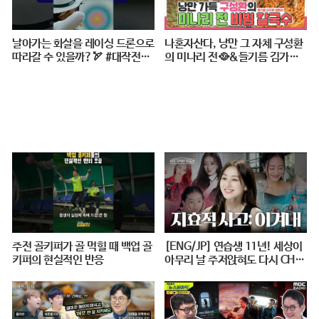
날아가는 화살을 레이싱 드론으로
나혼자산다, 낭만 그 자체 구성환
따라갈 수 있을까?🏹 #대작전X1
의 미나리 전🥘&들기름 김가루
0 #2024파리올림픽 #양궁 #다큐
골뱅이 비빔 칼국수🍜 레시피 공
#shorts #240724저녁7시40분
개!, MBC 240517 방송
#KBS1TV
주전 골키퍼가 골 먹힐 때 백업 골
[ENG/JP] 연습생 11년! 세상이
키퍼의 현실적인 반응
아무리 날 주저앉혀도 다시 CHE
ER UP 하게 만드는 지효적 사고
| 아주 사적인 미술관 EP. 06 / 1
4F