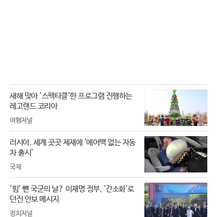
새해 맞아 '스펙타클'한 프로그램 진행하는
레고랜드 코리아
여행저널
러시아, 세계 곳곳 제재에 '에어백 없는 자동
차 출시'
국제
'힘' 뺀 국군의 날? 이재명 정부, '간소화'로
던진 안보 메시지
정치저널