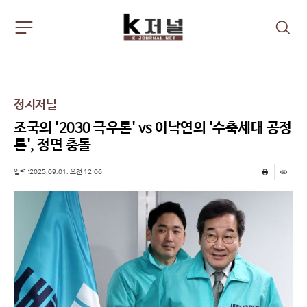
주
검
요
색
서
비
스
메
정치저널
뉴
펼
조국의 '2030 극우론' vs 이낙연의 '수축세대 공정
치
론', 정면 충돌
기
입력 :2025.09.01. 오전 12:06
프
스
린
크
트
랩