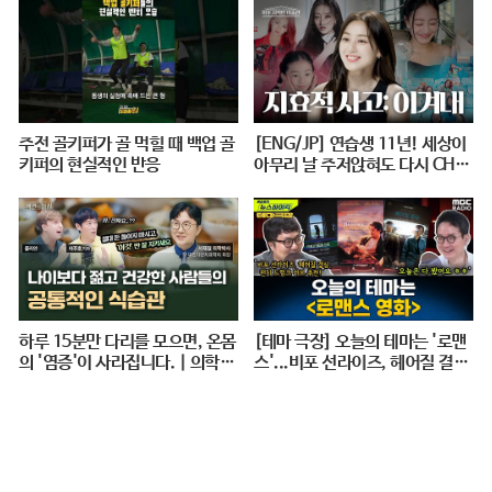
주전 골키퍼가 골 먹힐 때 백업 골
[ENG/JP] 연습생 11년! 세상이
키퍼의 현실적인 반응
아무리 날 주저앉혀도 다시 CHE
ER UP 하게 만드는 지효적 사고
| 아주 사적인 미술관 EP. 06 / 1
4F
하루 15분만 다리를 모으면, 온몸
[테마 극장] 오늘의 테마는 '로맨
의 '염증'이 사라집니다. | 의학박
스'...비포 선라이즈, 헤어질 결심,
사 서재걸 X 줄리안 X 이주호 기
펀치 드렁크 러브 추천! - 거의없
자 [백년의 아침 1화 FULL]
다, [권순표의 뉴스하이킥], MBC
240712 방송