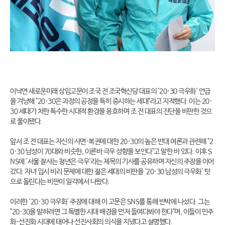
이낙연 새로운미래 상임고문이 조국 전 조국혁신당 대표의 '20·30 극우화' 언급
을 겨냥해 "20·30은 과정의 공정을 특히 중시하는 세대"라고 지적했다. 이는 20·
30 세대가 처한 특수한 시대적 환경을 옹호하며 조 전 대표의 진단을 비판한 것으
로 풀이됐다.
앞서 조 전 대표는 자신의 사면·복권에 대한 20·30의 높은 반대 여론과 관련해 "2
0·30 남성이 70대와 비슷한, 이른바 극우 성향을 보인다"고 말한 바 있다. 이후 S
NS에 '서울 잘사는 청년은 극우'라는 제목의 기사를 공유하며 자신의 주장을 이어
갔다. 자녀 입시 비리 문제에 대한 젊은 세대의 비판을 '20·30 남성의 극우화' 탓
으로 돌린다는 비판이 일각에서 나왔다.
이러한 '20·30 극우화' 주장에 대해 이 고문은 SNS를 통해 반박에 나섰다. 그는
"20·30을 말하려면 그 특별한 시대 배경을 먼저 들여다봐야 한다"며, 이들이 민주
화·선진화 시대에 태어나 선진사회의 의식을 지녔다고 설명했다.