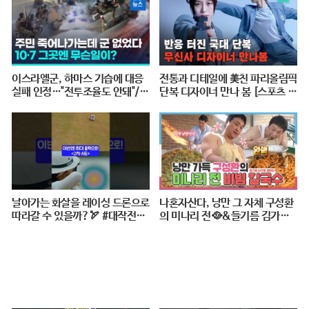
이스라엘군, 하마스 기습에 대응
전통과 디테일에 美친 파리올림픽
실패 인정…"전투조율도 안돼"/
단복 디자이너 만나 봄 [스포츠 탐
연합뉴스 (Yonhapnews)
탐 : 37편] / 스브스뉴스
날아가는 화살을 레이싱 드론으로
나혼자산다, 낭만 그 자체 구성환
따라갈 수 있을까?🏹 #대작전X1
의 미나리 전🥘&들기름 김가루
0 #2024파리올림픽 #양궁 #다큐
골뱅이 비빔 칼국수🍜 레시피 공
#shorts #240724저녁7시40분
개!, MBC 240517 방송
#KBS1TV