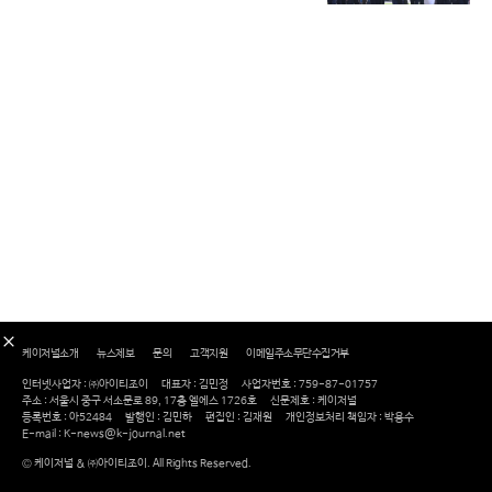
케이저널소개
뉴스제보
문의
고객지원
이메일주소무단수집거부
인터넷사업자 : ㈜아이티조이
대표자 : 김민정
사업자번호 : 759-87-01757
주소 : 서울시 중구 서소문로 89, 17층 엘에스 1726호
신문제호 : 케이저널
등록번호 : 아52484
발행인 : 김민하
편집인 : 김재원
개인정보처리 책임자 : 박용수
E-mail : K-news@k-journal.net
© 케이저널 & ㈜아이티조이. All Rights Reserved.