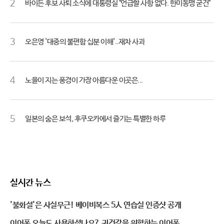
2
바이든 후보 사퇴 소식에 대통령실 "언급할 사항 없다. 한미동맹 굳건"
3
오은영 '대중의 불편함 십분 이해'..재차 사과
4
노을이 지는 풍경이 가장 아름다운 이곳은...
5
일본의 숨은 보석, 후쿠오카에서 즐기는 특별한 하루
실시간 뉴스
'불화설'은 사실무근! 베이비복스 5人 연습실 인증샷 공개
이어폰 오늘도 사용하셨나요? 귀건강을 위협하는 이어폰