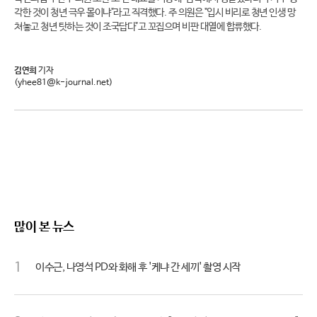
각한 것이 청년 극우 몰이냐"라고 직격했다. 주 의원은 "입시 비리로 청년 인생 망
쳐놓고 청년 탓하는 것이 조국답다"고 꼬집으며 비판 대열에 합류했다.
김연희
기자
(yhee81@k-journal.net)
많이 본 뉴스
1
이수근, 나영석 PD와 화해 후 '케냐 간 세끼' 촬영 시작